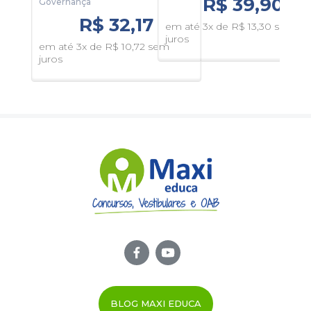
R$ 39,90
Governança
Dese
Esses são só alguns dos benefícios de usar o
Mapa de
Que
R$ 32,17
Questões Online - AL-CE - Técnico Legislativo
.
em até 3x de R$ 13,30 sem
juros
em até 3x de R$ 10,72 sem
em 
juros
Tempo de Acesso:
365 dias
juro
BLOG MAXI EDUCA