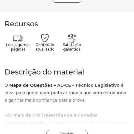
Recursos
Leia algumas
Conteúdo
Satisfação
páginas
atualizado
garantida
Descrição do material
O
Mapa de Questões –
AL-CE - Técnico Legislativo
é
ideal para quem quer praticar tudo o que vem estudando
e ganhar mais confiança para a prova.
São
mais de 5 mil questões selecionadas
estrategicamente
, focadas nos conteúdos que têm mais
chance de cair no concurso.
Ver Mais