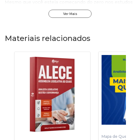
Mesmo que você esteja começando do zero nos estudos
para concursos, o conteúdo foi estruturado para oferecer
Ver Mais
um percurso claro, organizado e sem complicações,
trazendo mais segurança desde as primeiras aulas.
Materiais relacionados
Elas apresentam os temas de forma objetiva, com
exemplos práticos e uma linguagem simples, tornando o
estudo mais leve e eficiente.
MOTIVOS PARA ESTUDAR COM ESTE CURSO:
•
Aulas em vídeo
com explicações claras e dinâmicas,
acompanhadas de slides que ajudam a fixar o conteúdo;
•
Material atualizado
conforme o último edital e sem
enrolação;
•
Professores especialistas
em concursos, que ensinam
de forma prática e direta;
•
Atualizações contínuas
, para você estudar sempre
Mapa de Questões O