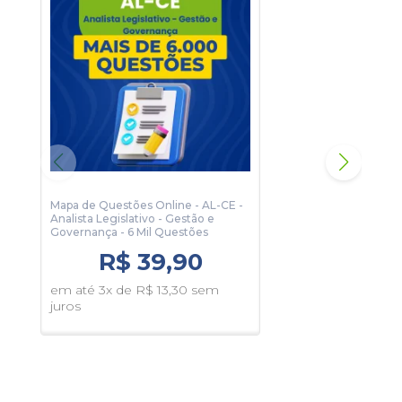
Informações Sobre o Concurso Assembleia Legislativa
do Estado do Ceará - 2026:
Vagas: 34 Vagas
Inscrições: De 21/05/2026 a 13/07/2026
Salário: R$ 6.126,48
Taxa de Inscrição: R$ 137,00
Prova: 16/08/2026
Organizadora:
Idecan
Mapa de Questões Online - AL-CE -
Analista Legislativo - Gestão e
Mapa
Governança - 6 Mil Questões
Anal
R$ 39,90
Dese
Que
em até 3x de R$ 13,30 sem
juros
em 
juro