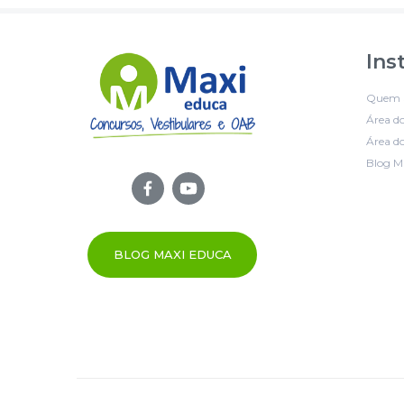
Ins
Quem 
Área d
Área do
Blog M
BLOG MAXI EDUCA