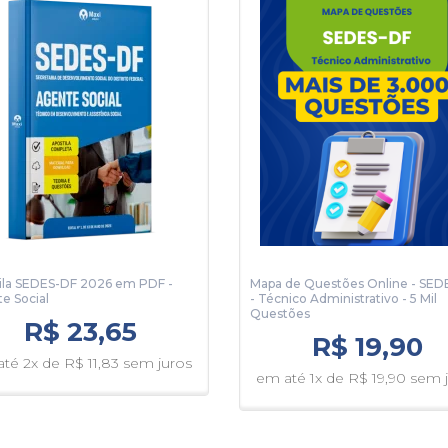
senvolvimento Social do Distrito Federal - 2026:
ila SEDES-DF 2026 em PDF -
Mapa de Questões Online - SED
e Social
- Técnico Administrativo - 5 Mil
Questões
R$ 23,65
R$ 19,90
té 2x de R$ 11,83 sem juros
em até 1x de R$ 19,90 sem 