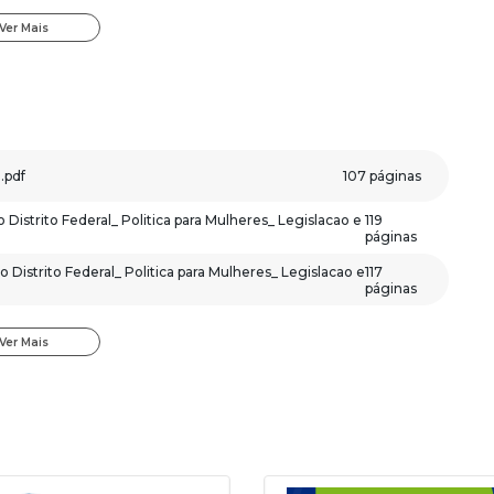
Ver Mais
26;
 concursos públicos;
e disciplinas básicas (Língua Portuguesa e Informática).
icial do edital. Os temas são abordados conforme o
.pdf
107 páginas
za e à amplitude na preparação.
trito Federal_ Politica para Mulheres_ Legislacao e
119
páginas
trito Federal_ Politica para Mulheres_ Legislacao e
117
páginas
izacao Gestao e Marcos Operacionais do
23
páginas
Ver Mais
s e Instrumentos Socioassistenciais do Distrito
35
páginas
Constitucional.pdf
32 páginas
o Distrito Federal
Administrativo_e_Legislacao.pdf
169 páginas