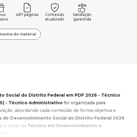
nus
487 páginas
Conteúdo
Satisfação
usivo
atualizado
garantida
mostra do material
to Social do Distrito Federal em PDF 2026 - Técnico
) - Técnico Administrativo
foi organizada para
ação, abordando cada conteúdo de forma objetiva e
a de Desenvolvimento Social do Distrito Federal 2026
ra o cargo de
Técnico em Desenvolvimento e
tivo
.