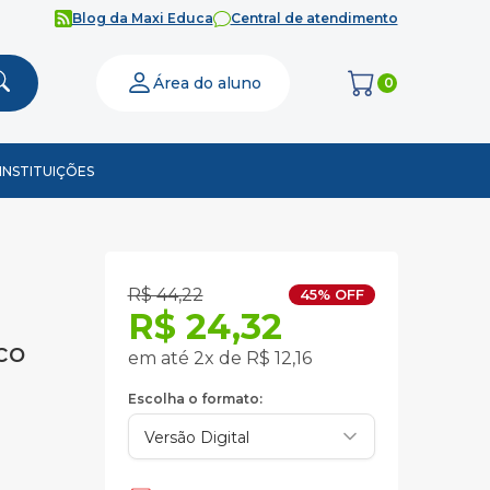
Blog da Maxi Educa
Central de atendimento
Área do aluno
0
INSTITUIÇÕES
R$ 44,22
45% OFF
R$ 24,32
co
em até 2x de R$ 12,16
Escolha o formato: