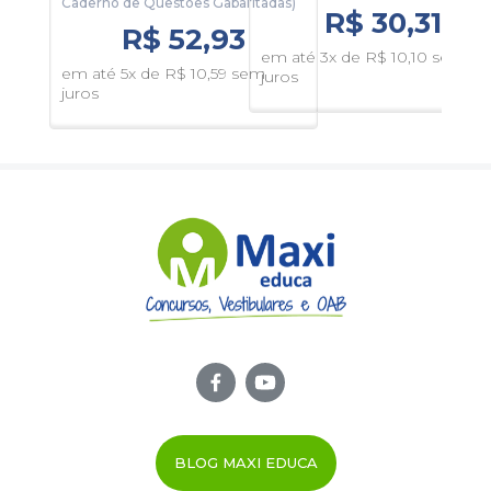
Caderno de Questões Gabaritadas)
Cad
Tempo de Acesso:
365 dias
R$ 30,31
R$ 52,93
em até 3x de R$ 10,10 sem
em até 5x de R$ 10,59 sem
em 
juros
juros
juro
BLOG MAXI EDUCA