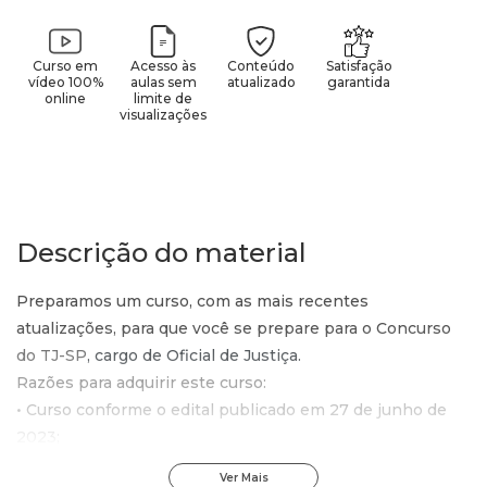
Curso em
Acesso às
Conteúdo
Satisfação
vídeo 100%
aulas sem
atualizado
garantida
online
limite de
visualizações
Descrição do material
Preparamos um curso, com as mais recentes
atualizações, para que você se prepare para o Concurso
do TJ-SP
, cargo de Oficial de Justiça.
Razões para adquirir este curso:
• Curso conforme o edital publicado em 27 de junho de
2023;
• Professores com ampla experiência em concursos
Ver Mais