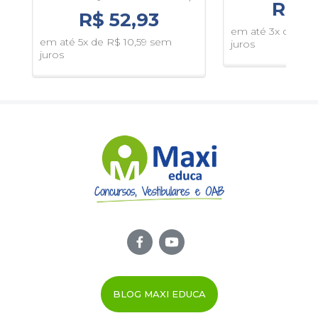
R$ 3
R$ 52,93
em até 3x de R$ 
em até 5x de R$ 10,59 sem
juros
juros
BLOG MAXI EDUCA