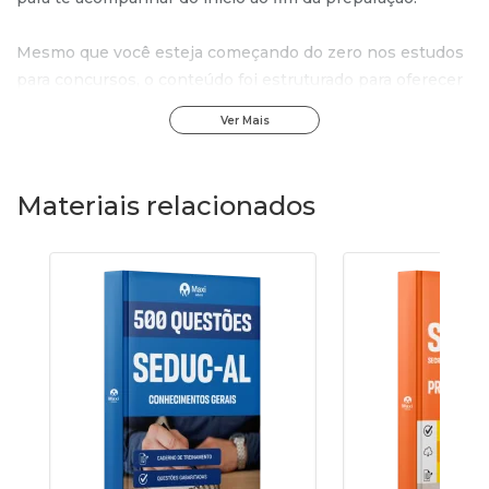
Mesmo que você esteja começando do zero nos estudos
para concursos, o conteúdo foi estruturado para oferecer
um percurso claro, organizado e sem complicações,
Ver Mais
trazendo mais segurança desde as primeiras aulas.
Elas apresentam os temas de forma objetiva, com
Materiais relacionados
exemplos práticos e uma linguagem simples, tornando o
estudo mais leve e eficiente.
MOTIVOS PARA ESTUDAR COM ESTE CURSO:
•
Aulas em vídeo
com explicações claras e dinâmicas,
acompanhadas de slides que ajudam a fixar o conteúdo;
•
Material atualizado
conforme o último edital e sem
enrolação;
•
Professores especialistas
em concursos, que ensinam