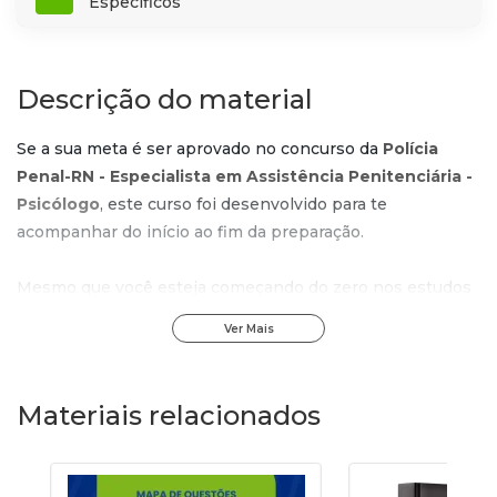
Específicos
Descrição do material
Se a sua meta é ser aprovado no concurso da
Polícia
Penal-RN - Especialista em Assistência Penitenciária -
Psicólogo
, este curso foi desenvolvido para te
acompanhar do início ao fim da preparação.
Mesmo que você esteja começando do zero nos estudos
para concursos, o conteúdo foi estruturado para oferecer
Ver Mais
um percurso claro, organizado e sem complicações,
trazendo mais segurança desde as primeiras aulas.
Materiais relacionados
Elas apresentam os temas de forma objetiva, com
exemplos práticos e uma linguagem simples, tornando o
estudo mais leve e eficiente.