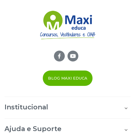
BLOG MAXI EDUCA
Institucional
Quem Somos
Área do Aluno
Ajuda e Suporte
Área do Afiliado