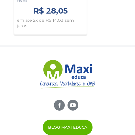
Física
Visu
Informações Sobre o Concurso PND - Prova Nacional
R$ 28,05
Docente 2026
:
Vagas: Cadastro Reserva
em até 2x de R$ 14,03 sem
em 
juros
juro
Inscrições: De 22/06/2026 a 03/07/2026
Taxa de Inscrição: R$ 85,00
Prova: 20/09/2026
Organizadora: INEP Brasil
BLOG MAXI EDUCA