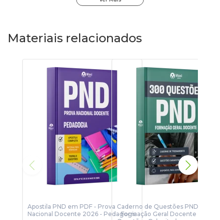
Por que adquirir o Mapa de Questões?
Materiais relacionados
• Você treina com o estilo, o nível e o formato das
questões da banca do concurso e de bancas
semelhantes;
• Ao resolver muitas questões, fica mais fácil identificar
quais assuntos aparecem com mais frequência na prova;
• Dá para acompanhar seu desempenho por matéria e
por tema, ajudando você a focar no que mais precisa
melhorar;
• As questões vêm com gabarito e comentários, para você
entender seus erros e aprender com eles;
• Foram incluídas questões da Vunesp, Ibade e Cebraspe
como forma de complementar as questões do INEP,
disponíveis em menor quantidade.
Apostila PND em PDF - Prova
Caderno de Questões PND em P
Apos
Esses são só alguns dos benefícios de usar o
Mapa de
Nacional Docente 2026 - Pedagogia
- Formação Geral Docente - 300
Naci