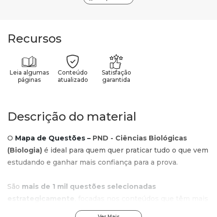
Recursos
Leia algumas
Conteúdo
Satisfação
páginas
atualizado
garantida
Descrição do material
O
Mapa de Questões –
PND - Ciências Biológicas
(Biologia)
é ideal para quem quer praticar tudo o que vem
estudando e ganhar mais confiança para a prova.
São
mais de 1 mil questões selecionadas
estrategicamente
, focadas nos conteúdos que têm mais
chance de cair no concurso.
Ver Mais