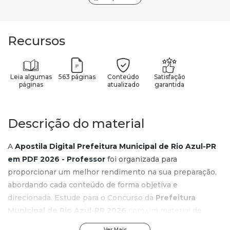
Recursos
Leia algumas
563 páginas
Conteúdo
Satisfação
páginas
atualizado
garantida
Descrição do material
A
Apostila Digital Prefeitura Municipal de Rio Azul-PR
em PDF 2026 - Professor
foi organizada para
proporcionar um melhor rendimento na sua preparação,
abordando cada conteúdo de forma objetiva e
direcionada. Estude para o Concurso da
Prefeitura
Municipal de Rio Azul-PR 2026
com um material de
acordo com o Edital oficial para o cargo de
Professor
.
Ver Mais