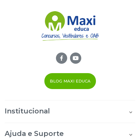
BLOG MAXI EDUCA
Institucional
Quem Somos
Área do Aluno
Ajuda e Suporte
Área do Afiliado