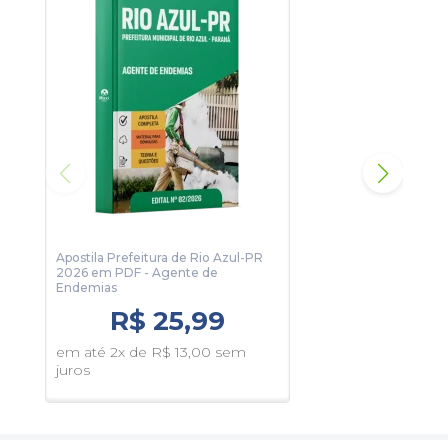
Informações Sobre o Concurso Prefeitura Municipal
de Rio Azul-PR - 2026:
Vagas: 4 Vagas
Inscrições: De 15/06/2026 a 14/07/2026
Salário: R$ 2.565,32
Taxa de Inscrição: R$ 100,00
Prova: 16/08/2026
Organizadora:
UNICENTRO
Apostila Prefeitura de Rio Azul-PR
Apos
2026 em PDF - Agente de
2026
Endemias
de 
R$ 25,99
em até 2x de R$ 13,00 sem
em 
juros
juro