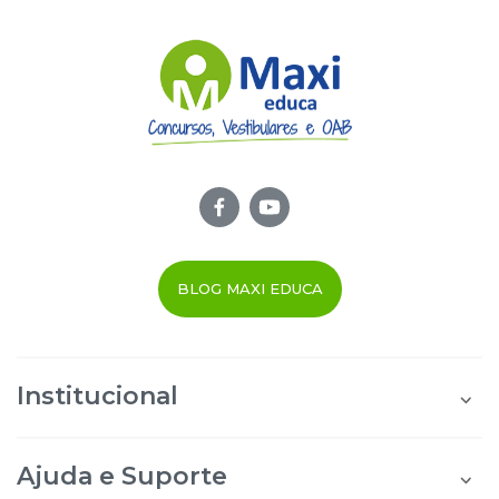
BLOG MAXI EDUCA
Institucional
Quem Somos
Área do Aluno
Ajuda e Suporte
Área do Afiliado