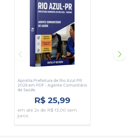
Informações Sobre o Concurso Prefeitura Municipal
de Rio Azul-PR - 2026:
Vagas: 2 Vagas
Inscrições: De 15/06/2026 a 14/07/2026
Salário: R$ 3.242,00
Taxa de Inscrição: R$ 100,00
Prova: 16/08/2026
Organizadora:
UNICENTRO
Apostila Prefeitura de Rio Azul-PR
Apos
2026 em PDF - Agente Comunitário
2026
de Saúde
R$ 25,99
em 
em até 2x de R$ 13,00 sem
juro
juros