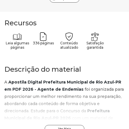
Recursos
Leia algumas
336 páginas
Conteúdo
Satisfação
páginas
atualizado
garantida
Descrição do material
A
Apostila Digital Prefeitura Municipal de Rio Azul-PR
em PDF 2026 - Agente de Endemias
foi organizada para
proporcionar um melhor rendimento na sua preparação,
abordando cada conteúdo de forma objetiva e
direcionada. Estude para o Concurso da
Prefeitura
Municipal de Rio Azul-PR 2026
com um material de
acordo com o Edital oficial para o cargo de
Agente de
Ver Mais