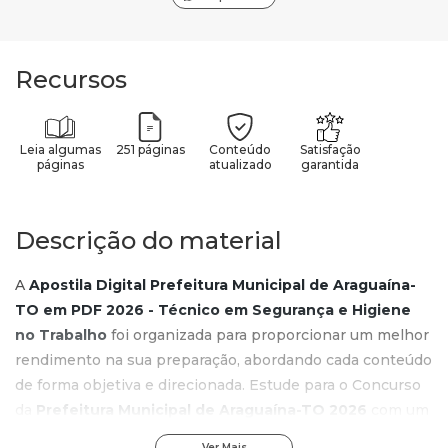
Recursos
Leia algumas
251 páginas
Conteúdo
Satisfação
páginas
atualizado
garantida
Descrição do material
A
Apostila Digital Prefeitura Municipal de Araguaína-
TO em PDF 2026 - Técnico em Segurança e Higiene
no Trabalho
foi organizada para proporcionar um melhor
rendimento na sua preparação, abordando cada conteúdo
de forma objetiva e direcionada. Estude para o Concurso
da
Prefeitura Municipal de Araguaína-TO 2026
com um
material de acordo com o Edital oficial para o cargo de
Ver Mais