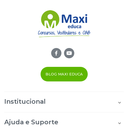
BLOG MAXI EDUCA
Institucional
Quem Somos
Área do Aluno
Ajuda e Suporte
Área do Afiliado