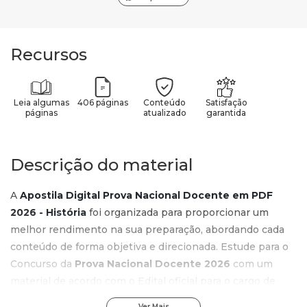
Recursos
Leia algumas
406 páginas
Conteúdo
Satisfação
páginas
atualizado
garantida
Descrição do material
A
Apostila Digital Prova Nacional Docente em PDF
2026 - História
foi organizada para proporcionar um
melhor rendimento na sua preparação, abordando cada
conteúdo de forma objetiva e direcionada. Estude para o
Concurso da
Prova Nacional Docente 2026
com um
material de acordo com o Edital oficial para o cargo de
História
.
Ver Mais