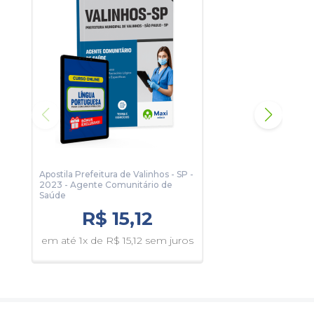
algumas páginas da apostila.
Apostila Prefeitura de Valinhos - SP -
Apos
2023 - Agente Comunitário de
2024
Saúde
R$ 15,12
em 
em até 1x de R$ 15,12 sem juros