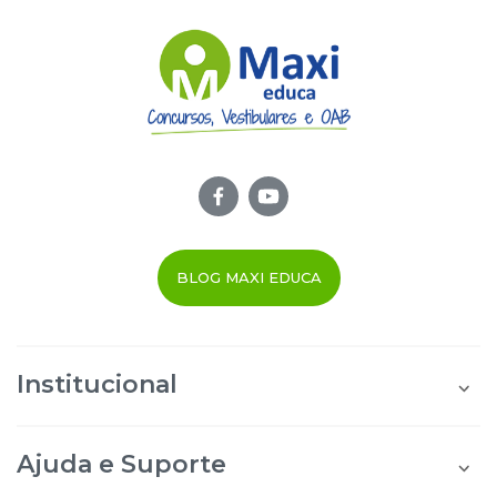
BLOG MAXI EDUCA
Institucional
Quem Somos
Área do Aluno
Ajuda e Suporte
Área do Afiliado
Blog Maxi Educa
Perguntas Frequentes