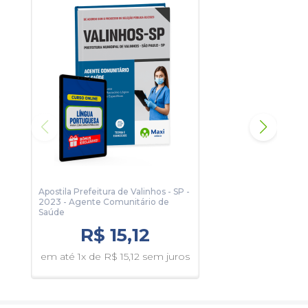
Para conhecer um pouco, clique no botão Sumário e veja
algumas páginas da apostila.
Legislação de Trânsito
142 páginas
Legislação
219 páginas
Apostila Prefeitura de Valinhos - SP -
Apos
2023 - Agente Comunitário de
2024
Saúde
R$ 15,12
em 
em até 1x de R$ 15,12 sem juros