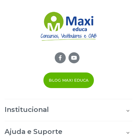
BLOG MAXI EDUCA
Institucional
Quem Somos
Área do Aluno
Ajuda e Suporte
Área do Afiliado