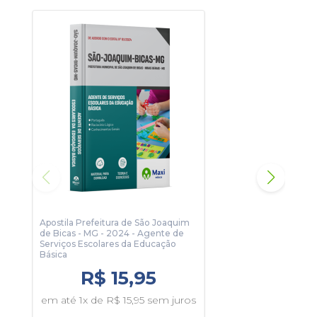
Material colorido;
Questões gabaritadas ao final de cada matéria;
Gráficos e Tabelas;
Recursos visuais pedagógicos.
Com este material sua preparação será completa e
assertiva.
Para conhecer um pouco, clique no botão Sumário e veja
algumas páginas da apostila.
Apostila Prefeitura de São Joaquim
Apos
de Bicas - MG - 2024 - Agente de
de B
Serviços Escolares da Educação
Peda
Básica
R$ 15,95
em 
em até 1x de R$ 15,95 sem juros