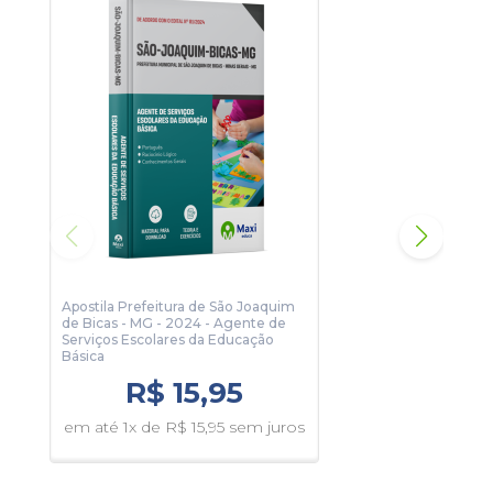
Para conhecer um pouco, clique no botão Sumário e veja
algumas páginas da apostila.
Apostila Prefeitura de São Joaquim
Apos
de Bicas - MG - 2024 - Agente de
de B
Serviços Escolares da Educação
Peda
Básica
R$ 15,95
em 
em até 1x de R$ 15,95 sem juros