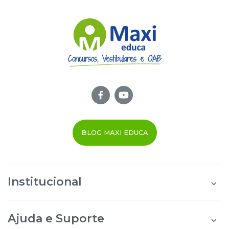
BLOG MAXI EDUCA
Institucional
Quem Somos
Área do Aluno
Ajuda e Suporte
Área do Afiliado