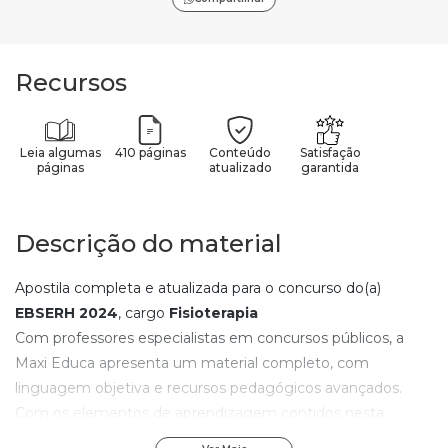
Recursos
Leia algumas
410 páginas
Conteúdo
Satisfação
páginas
atualizado
garantida
Descrição do material
Apostila completa e atualizada para o concurso do(a)
EBSERH
2024
, cargo
Fisioterapia
Com professores especialistas em concursos públicos, a
Maxi Educa apresenta um material completo, com
linguagem objetiva e recursos pedagógicos avançados.
Com os elementos de aprendizagem contidos nesta
apostila do(a)
EBSERH
, qualquer pessoa, mesmo