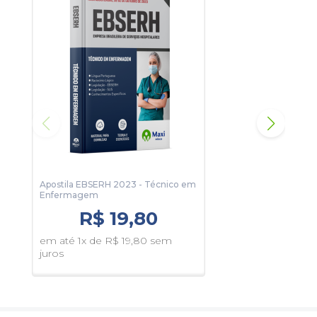
EBS
em 
juro
Apostila EBSERH 2023 - Técnico em
Enfermagem
R$ 19,80
em até 1x de R$ 19,80 sem
juros