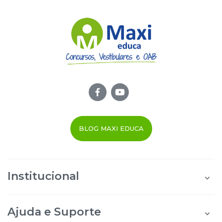
BLOG MAXI EDUCA
Institucional
Quem Somos
Área do Aluno
Ajuda e Suporte
Área do Afiliado