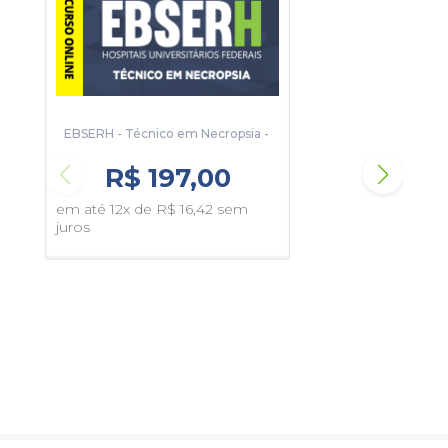
EBSERH - Técnico em Necropsia - ‎
Curs
Admi
R$ 197,00
em até 12x de R$ 16,42 sem
em 
juros
juro