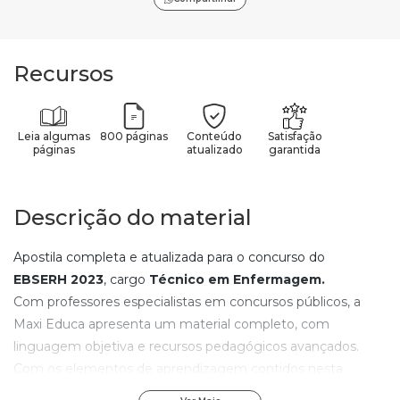
Recursos
Leia algumas
800 páginas
Conteúdo
Satisfação
páginas
atualizado
garantida
Descrição do material
Apostila completa e atualizada para o concurso do
EBSERH
2023
, cargo
Técnico em Enfermagem
.
Com professores especialistas em concursos públicos, a
Maxi Educa apresenta um material completo, com
linguagem objetiva e recursos pedagógicos avançados.
Com os elementos de aprendizagem contidos nesta
apostila do
EBSERH
, qualquer pessoa, mesmo começando