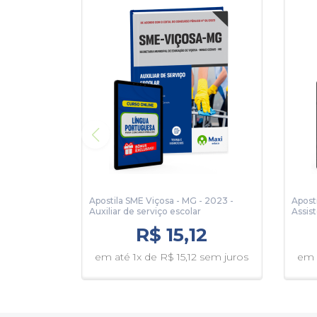
Apostila SME Viçosa - MG - 2023 -
Apost
Auxiliar de serviço escolar
Assis
R$ 15,12
em até 1x de R$ 15,12 sem juros
em 