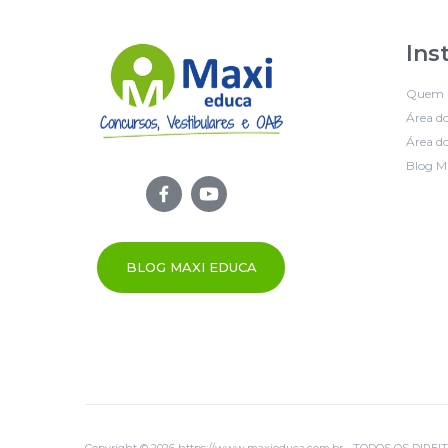
Ins
Quem 
Área d
Área do
Blog M
BLOG MAXI EDUCA
Copyright © 2026 https://www.maxieduca.com.br - TODOS OS DIR