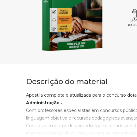
Bô
excl
Descrição do material
Apostila completa e atualizada para o concurso do(a
Administração
.
Com professores especialistas em concursos públic
linguagem objetiva e recursos pedagógicos avança
Com os elementos de aprendizagem contidos nesta 
mesmo começando do zero, poderá se preparar de 