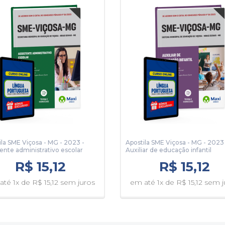
ila SME Viçosa - MG - 2023 -
Apostila SME Viçosa - MG - 2023 
tente administrativo escolar
Auxiliar de educação infantil
R$ 15,12
R$ 15,12
até 1x de R$ 15,12 sem juros
em até 1x de R$ 15,12 sem j