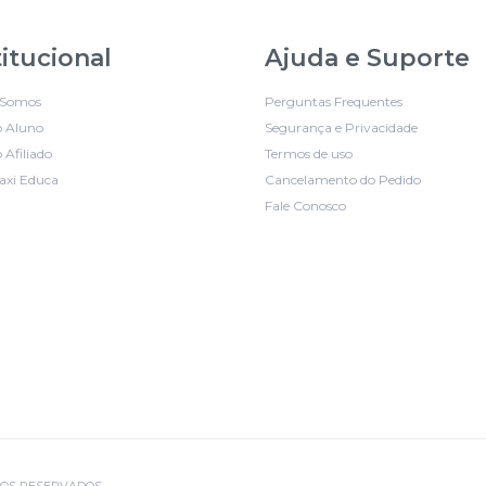
titucional
Ajuda e Suporte
Somos
Perguntas Frequentes
o Aluno
Segurança e Privacidade
 Afiliado
Termos de uso
axi Educa
Cancelamento do Pedido
Fale Conosco
EITOS RESERVADOS.