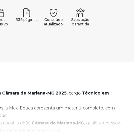
nus
536 páginas
Conteúdo
Satisfação
usivo
atualizado
garantida
)
Câmara de Mariana-MG
2025
, cargo
Técnico em
os, a Maxi Educa apresenta um material completo, com
dos.
apostila do(a)
Câmara de Mariana-MG
, qualquer pessoa,
forma adequada para a prova.