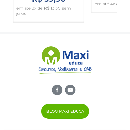
•
Liberdade total
: assista às aulas no seu ritmo, volte
em até 4x de R$ 1
quantas vezes quiser e até acelere o vídeo se preferir;
em até 3x de R$ 13,30 sem
juros
•
Acesso ilimitado por 365 dias
, proporcionando a
liberdade de revisar o material quantas vezes desejar.
Comece agora e descubra que estudar para concurso
pode ser muito mais simples do que parece!
⚠️
ATENÇÃO
:
Os tópicos abaixo estarão disponíveis
apenas em PDF
:
•
Resolução de situações e problemas que envolvam os
conceitos de antecessor/sucessor, par/ímpar,
maior/menor, largo/estreito, comprido/curto, grosso/fino,
alto/baixo, pesado/leve, metade, dobro, triplo;
• Conceitos de tecnologias relacionadas à internet, busca
e pesquisa na web;
BLOG MAXI EDUCA
•
Integridade, transparência e prevenção à corrupção na
Administração Pública;