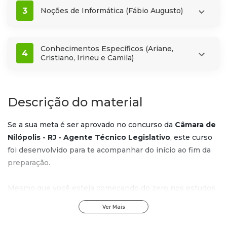
3
Noções de Informática (Fábio Augusto)
Conhecimentos Específicos (Ariane,
4
Cristiano, Irineu e Camila)
Descrição do material
Se a sua meta é ser aprovado no concurso da
Câmara de
Nilópolis - RJ - Agente Técnico Legislativo
, este curso
foi desenvolvido para te acompanhar do início ao fim da
preparação.
Mesmo que você esteja começando do zero nos estudos
para concursos, o conteúdo foi estruturado para oferecer
Ver Mais
um percurso claro, organizado e sem complicações,
trazendo mais segurança desde as primeiras aulas.