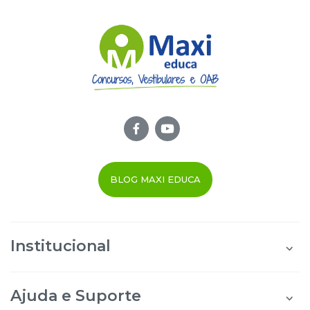
BLOG MAXI EDUCA
Institucional
Quem Somos
Área do Aluno
Ajuda e Suporte
Área do Afiliado