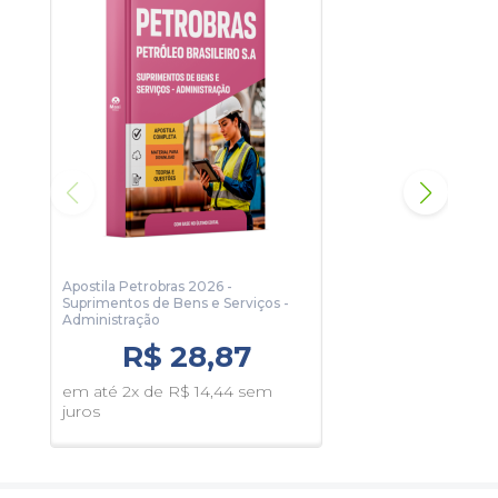
Matérias do caderno:
Língua Portuguesa
Matemática
Conhecimentos Específicos - Bloco I
Conhecimentos Específicos - Bloco II
Conhecimentos Específicos - Bloco III
Apostila Petrobras 2026 -
Apo
Suprimentos de Bens e Serviços -
Administração
R$ 28,87
em 
juro
em até 2x de R$ 14,44 sem
juros