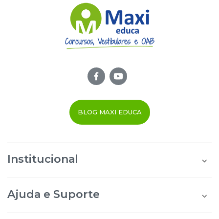
BLOG MAXI EDUCA
Institucional
Quem Somos
Área do Aluno
Ajuda e Suporte
Área do Afiliado
Blog Maxi Educa
Perguntas Frequentes