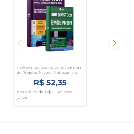
Matérias do caderno:
Língua Portuguesa
Raciocínio Lógico
Língua Inglesa
Combo EMGEPRON 2026 - Analista
Com
de Projetos Navais - Nutricionista
de P
R$ 52,35
em até 5x de R$ 10,47 sem
em 
juros
juro