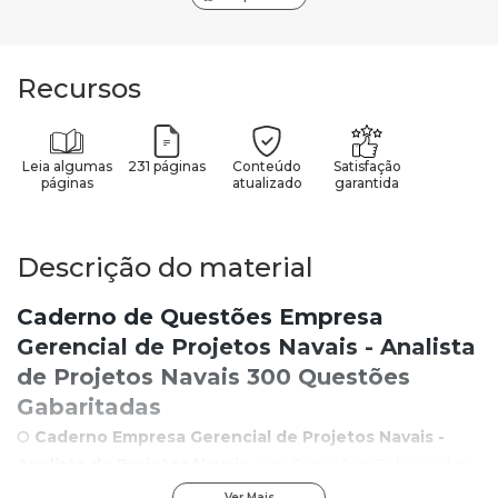
Recursos
Leia algumas
231 páginas
Conteúdo
Satisfação
páginas
atualizado
garantida
Descrição do material
Caderno de Questões Empresa
Gerencial de Projetos Navais - Analista
de Projetos Navais 300 Questões
Gabaritadas
O
Caderno Empresa Gerencial de Projetos Navais -
Analista de Projetos Navais
com Questões Gabaritadas
é um material atualizado e desenvolvido para otimizar sua
Ver Mais