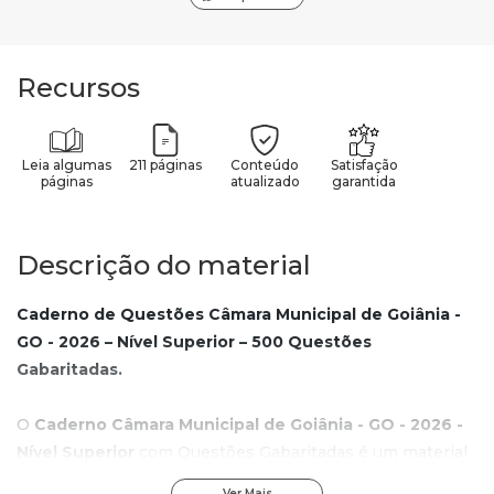
Recursos
Leia algumas
211 páginas
Conteúdo
Satisfação
páginas
atualizado
garantida
Descrição do material
Caderno de Questões Câmara Municipal de Goiânia -
GO - 2026 – Nível Superior – 500 Questões
Gabaritadas.
O
Caderno Câmara Municipal de Goiânia - GO - 2026 -
Nível Superior
com Questões Gabaritadas é um material
atualizado e desenvolvido para otimizar sua preparação.
Ver Mais