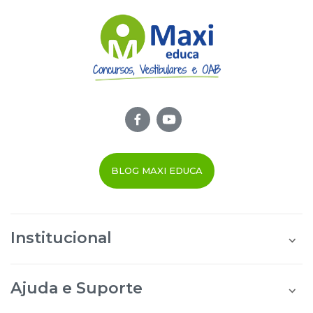
BLOG MAXI EDUCA
Institucional
Quem Somos
Área do Aluno
Ajuda e Suporte
Área do Afiliado
Blog Maxi Educa
Perguntas Frequentes