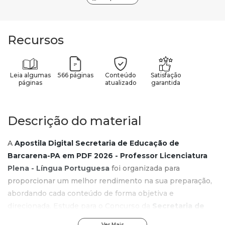
Recursos
Leia algumas
566 páginas
Conteúdo
Satisfação
páginas
atualizado
garantida
Descrição do material
A
Apostila Digital Secretaria de Educação de
Barcarena-PA em PDF 2026 - Professor Licenciatura
Plena - Língua Portuguesa
foi organizada para
proporcionar um melhor rendimento na sua preparação,
abordando cada conteúdo de forma objetiva e
direcionada. Estude para o Concurso da
Secretaria de
Educação de Barcarena-PA 2026
com um material de
Ver Mais