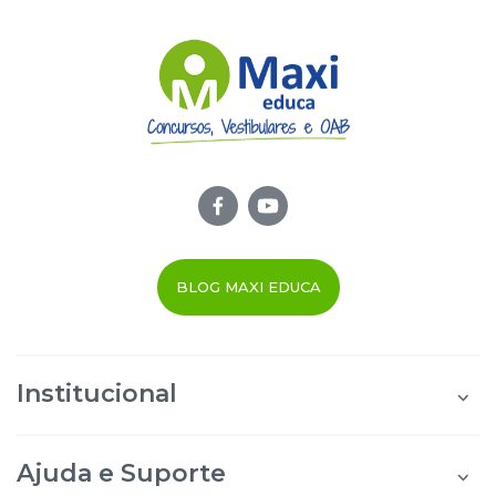
BLOG MAXI EDUCA
Institucional
Quem Somos
Área do Aluno
Ajuda e Suporte
Área do Afiliado