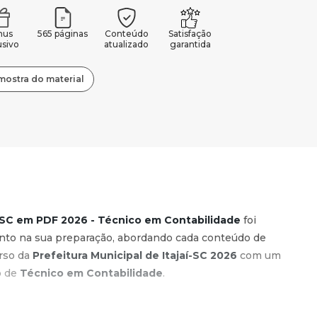
nus
565 páginas
Conteúdo
Satisfação
usivo
atualizado
garantida
mostra do material
aí-SC em PDF 2026 - Técnico em Contabilidade
foi
nto na sua preparação, abordando cada conteúdo de
urso da
Prefeitura Municipal de Itajaí-SC 2026
com um
o de
Técnico em Contabilidade
.