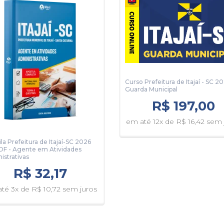
Curso Prefeitura de Itajaí - SC 20
Guarda Municipal
R$ 197,00
em até 12x de R$ 16,42 sem 
la Prefeitura de Itajaí-SC 2026
F - Agente em Atividades
istrativas
R$ 32,17
té 3x de R$ 10,72 sem juros