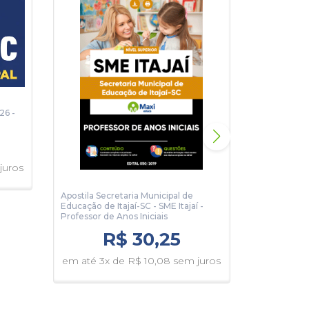
26 -
juros
Apostila Secretaria Municipal de
Apostila Sec
Educação de Itajaí-SC - SME Itajaí -
Educação de 
Professor de Anos Iniciais
Professor d
R$ 30,25
em até 3x de R$ 10,08 sem juros
em até 3x