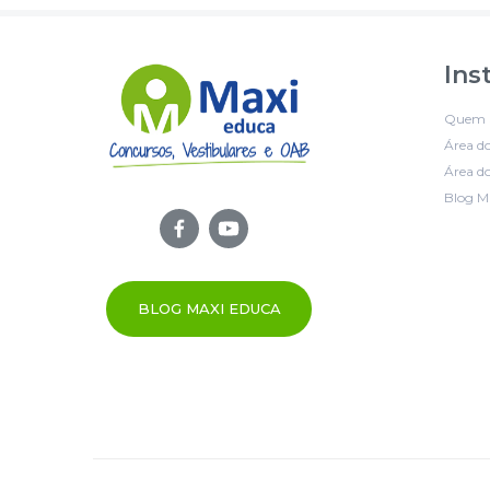
Ins
Quem 
Área d
Área do
Blog M
BLOG MAXI EDUCA