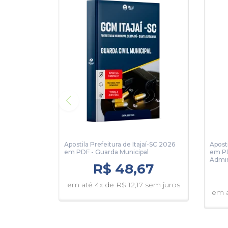
Taxa de Inscrição: R$ 120,00
Prova: 06/09/2026
Organizadora:
Fepese Concursos
Apostila Prefeitura de Itajaí-SC 2026
Aposti
em PDF - Guarda Municipal
em PD
Admin
R$ 48,67
em até 4x de R$ 12,17 sem juros
em a