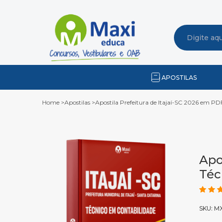
APOSTILAS
Home
>
Apostilas
>
Apostila Prefeitura de Itajaí-SC 2026 em PD
Apo
Téc
SKU: M