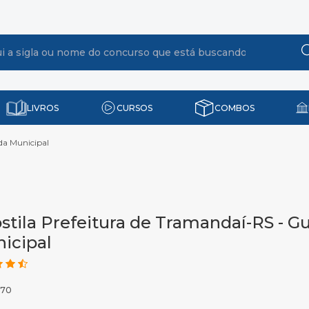
LIVROS
CURSOS
COMBOS
da Municipal
stila Prefeitura de Tramandaí-RS - G
icipal
970