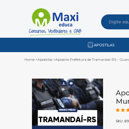
APOSTILAS
Home
>
Apostilas
>
Apostila Prefeitura de Tramandaí-RS - Guar
Apo
Mun
SKU: 8