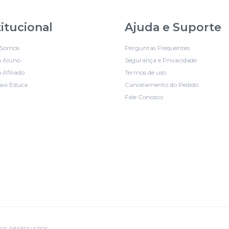
titucional
Ajuda e Suporte
Somos
Perguntas Frequentes
o Aluno
Segurança e Privacidade
 Afiliado
Termos de uso
axi Educa
Cancelamento do Pedido
Fale Conosco
EITOS RESERVADOS.