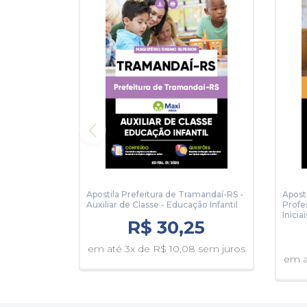
Apostila Prefeitura de Tramandaí-RS -
Apost
Auxiliar de Classe - Educação Infantil
Profe
Iniciai
R$ 30,25
em até 3x de R$ 10,08 sem juros
em a