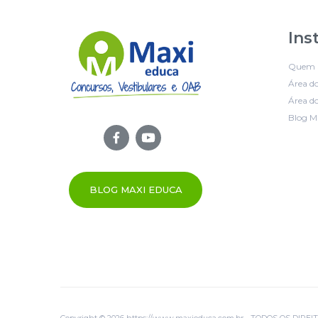
Ins
Quem 
Área d
Área do
Blog M
BLOG MAXI EDUCA
Copyright © 2026 https://www.maxieduca.com.br - TODOS OS DIR