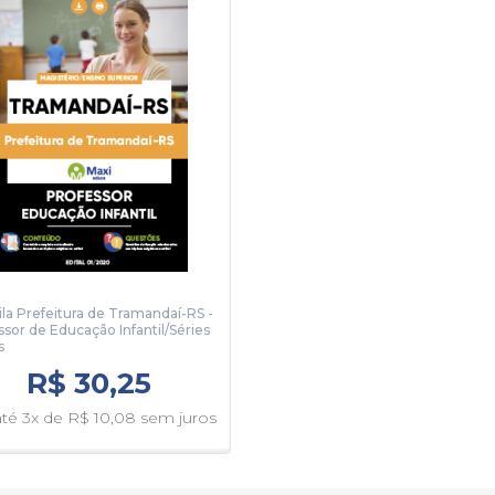
ila Prefeitura de Tramandaí-RS -
ssor de Educação Infantil/Séries
s
R$ 30,25
té 3x de R$ 10,08 sem juros