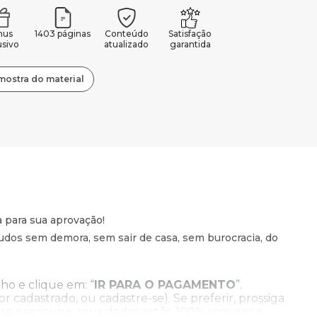
nus
1403 páginas
Conteúdo
Satisfação
usivo
atualizado
garantida
mostra do material
a para sua aprovação!
dos sem demora, sem sair de casa, sem burocracia, do
ho e clique em: “
IR PARA O PAGAMENTO
”.
for cadastrado, ou cadastre-se). Se preferir, prossiga
 se preocupe, seus dados estão 100% seguros e