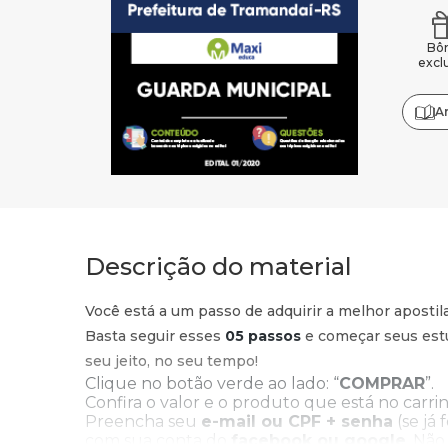
Bô
excl
A
Descrição do material
Você está a um passo de adquirir a melhor apostil
Basta seguir esses
05 passos
e começar seus estu
seu jeito, no seu tempo!
Clique no botão verde ao lado: “
COMPRAR
”.
Confira o valor e o produto que está no carrin
Preencha seu
e-mail ou CPF + senha
(se já 
com sua conta do
facebook ou google
. Não