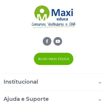
BLOG MAXI EDUCA
Institucional
Quem Somos
Área do Aluno
Ajuda e Suporte
Área do Afiliado
Blog Maxi Educa
Perguntas Frequentes