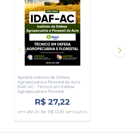
Apostila Instituto de Defesa
Apos
Agropecuária e Florestal do Acre -
Mere
IDAF-AC - Técnico em Defesa
Agropecuária e Florestal
R$ 27,22
em 
em até 2x de R$ 13,61 sem juros