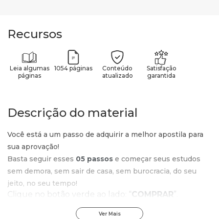
Recursos
Leia algumas
1054 páginas
Conteúdo
Satisfação
páginas
atualizado
garantida
Descrição do material
Você está a um passo de adquirir a melhor apostila para
sua aprovação!
Basta seguir esses
05 passos
e começar seus estudos
sem demora, sem sair de casa, sem burocracia, do seu
jeito, no seu tempo!
Clique no botão verde ao lado: “
COMPRAR
”.
Confira o valor e o produto que está no carrinho e
clique em: “
IR PARA O PAGAMENTO
”.
Ver Mais