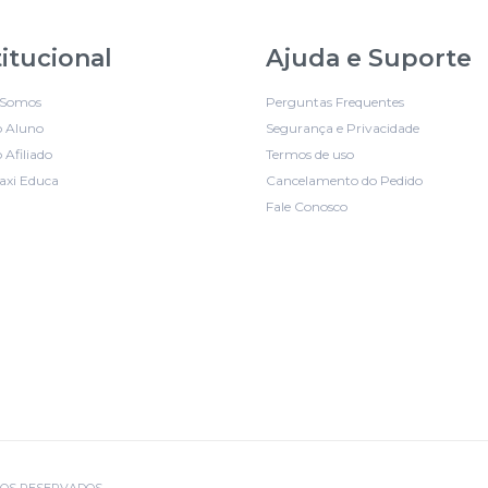
titucional
Ajuda e Suporte
Somos
Perguntas Frequentes
o Aluno
Segurança e Privacidade
 Afiliado
Termos de uso
axi Educa
Cancelamento do Pedido
Fale Conosco
EITOS RESERVADOS.