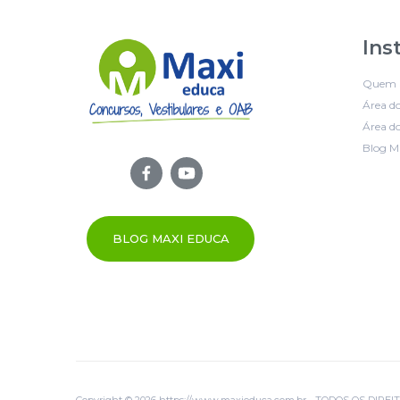
Ins
Quem 
Área d
Área do
Blog M
BLOG MAXI EDUCA
Copyright © 2026 https://www.maxieduca.com.br - TODOS OS DIR