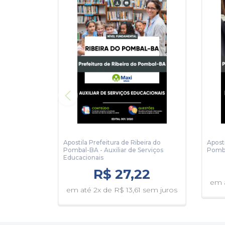
Apostila Prefeitura de Ribeira do
Aposti
Pombal-BA - Auxiliar de Serviços
Pomba
Educacionais
R$ 27,22
em a
em até 2x de R$ 13,61 sem juros