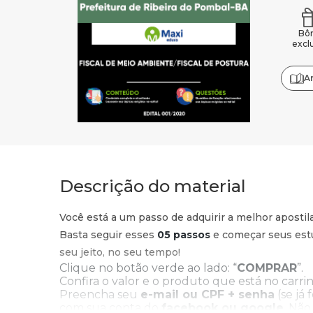
Bô
excl
A
Descrição do material
Você está a um passo de adquirir a melhor apostil
Basta seguir esses
05 passos
e começar seus estu
seu jeito, no seu tempo!
Clique no botão verde ao lado: “
COMPRAR
”.
Confira o valor e o produto que está no carrin
Preencha seu
e-mail ou CPF + senha
(se já 
com sua conta do
facebook ou google
. Não