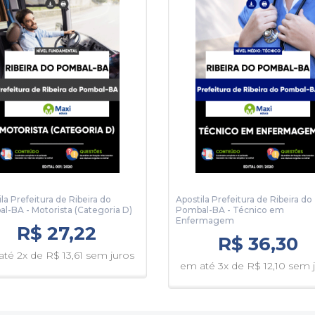
la Prefeitura de Ribeira do
Apostila Prefeitura de Ribeira do
l-BA - Motorista (Categoria D)
Pombal-BA - Técnico em
Enfermagem
R$ 27,22
R$ 36,30
té 2x de R$ 13,61 sem juros
em até 3x de R$ 12,10 sem 