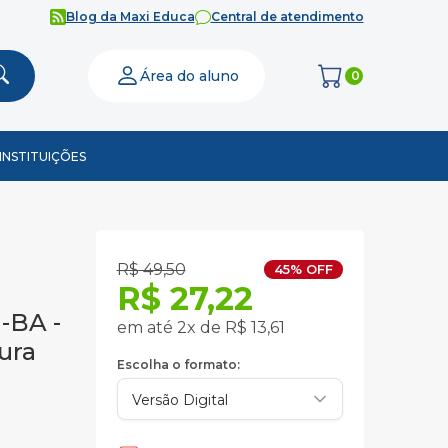
Blog da Maxi Educa
Central de atendimento
Área do aluno
0
INSTITUIÇÕES
R$ 49,50
45% OFF
R$ 27,22
-BA -
em até 2x de R$ 13,61
ura
Escolha o formato: