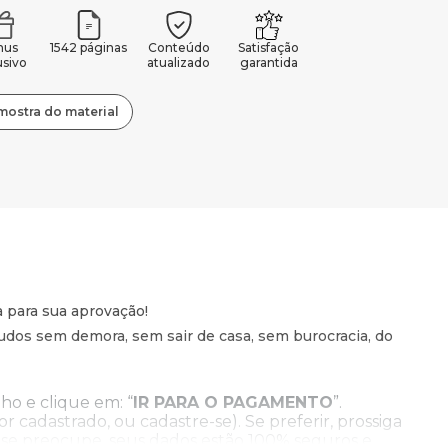
nus
1542 páginas
Conteúdo
Satisfação
usivo
atualizado
garantida
mostra do material
a para sua aprovação!
dos sem demora, sem sair de casa, sem burocracia, do
ho e clique em: “
IR PARA O PAGAMENTO
”.
for cadastrado, ou cadastre-se). Se preferir, prossiga
 se preocupe, seus dados estão 100% seguros e