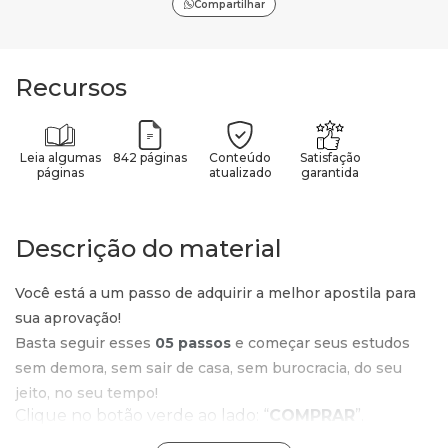
Compartilhar
Recursos
Leia algumas
842 páginas
Conteúdo
Satisfação
páginas
atualizado
garantida
Descrição do material
Você está a um passo de adquirir a melhor apostila para
sua aprovação!
Basta seguir esses
05 passos
e começar seus estudos
sem demora, sem sair de casa, sem burocracia, do seu
jeito, no seu tempo!
Clique no botão verde ao lado: “
COMPRAR
”.
Confira o valor e o produto que está no carrinho e