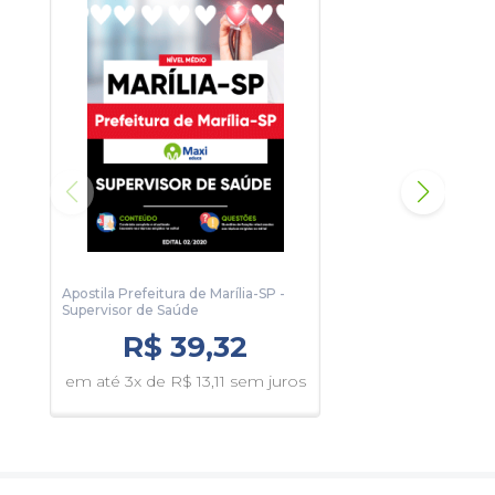
Apostila Prefeitura de Marília-SP -
Apos
Supervisor de Saúde
Téc
R$ 39,32
em até 3x de R$ 13,11 sem juros
em 