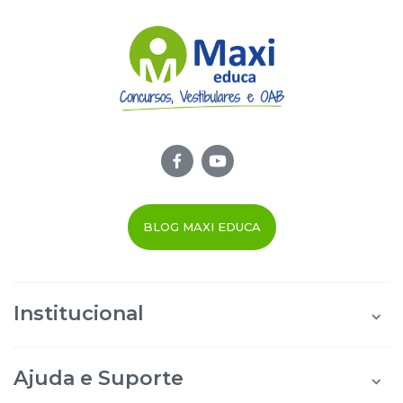
BLOG MAXI EDUCA
Institucional
Quem Somos
Área do Aluno
Ajuda e Suporte
Área do Afiliado