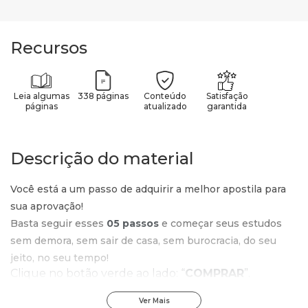
Recursos
Leia algumas
338 páginas
Conteúdo
Satisfação
páginas
atualizado
garantida
Descrição do material
Você está a um passo de adquirir a melhor apostila para
sua aprovação!
Basta seguir esses
05 passos
e começar seus estudos
sem demora, sem sair de casa, sem burocracia, do seu
jeito, no seu tempo!
Clique no botão verde ao lado: “
COMPRAR
”.
Confira o valor e o produto que está no carrinho e
clique em: “
IR PARA O PAGAMENTO
”.
Ver Mais