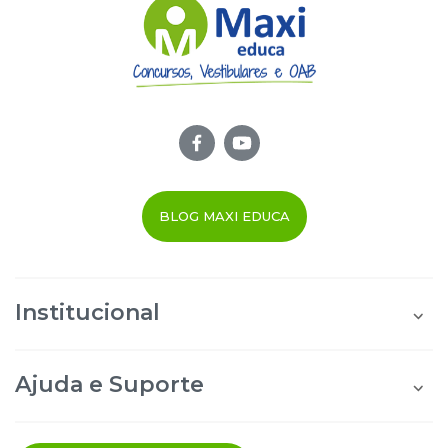
BLOG MAXI EDUCA
Institucional
Quem Somos
Área do Aluno
Ajuda e Suporte
Área do Afiliado
Blog Maxi Educa
Perguntas Frequentes
Segurança e Privacidade