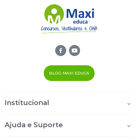
BLOG MAXI EDUCA
Institucional
Quem Somos
Área do Aluno
Ajuda e Suporte
Área do Afiliado
Blog Maxi Educa
Perguntas Frequentes