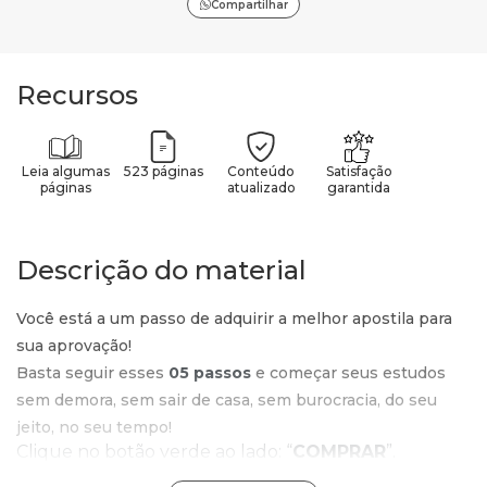
Compartilhar
Recursos
Leia algumas
523 páginas
Conteúdo
Satisfação
páginas
atualizado
garantida
Descrição do material
Você está a um passo de adquirir a melhor apostila para
sua aprovação!
Basta seguir esses
05 passos
e começar seus estudos
sem demora, sem sair de casa, sem burocracia, do seu
jeito, no seu tempo!
Clique no botão verde ao lado: “
COMPRAR
”.
Confira o valor e o produto que está no carrinho e