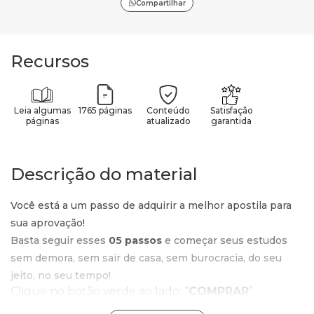
Compartilhar
Recursos
Leia algumas
1765 páginas
Conteúdo
Satisfação
páginas
atualizado
garantida
Descrição do material
Você está a um passo de adquirir a melhor apostila para
sua aprovação!
Basta seguir esses
05 passos
e começar seus estudos
sem demora, sem sair de casa, sem burocracia, do seu
jeito, no seu tempo!
Clique no botão verde ao lado: “
COMPRAR
”.
Confira o valor e o produto que está no carrinho e