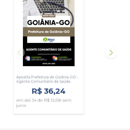
Apostila Prefeitura de Goiânia-GO -
Apos
Agente Comunitário de Saúde
Age
R$ 36,24
em até 3x de R$ 12,08 sem
em 
juros
juro