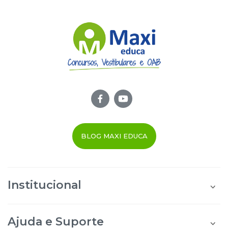
BLOG MAXI EDUCA
Institucional
Quem Somos
Área do Aluno
Ajuda e Suporte
Área do Afiliado