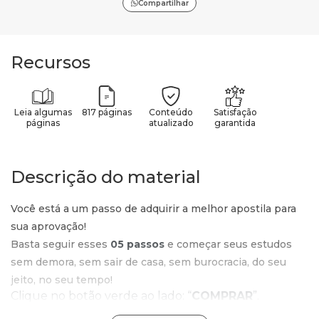
Compartilhar
Recursos
Leia algumas
817 páginas
Conteúdo
Satisfação
páginas
atualizado
garantida
Descrição do material
Você está a um passo de adquirir a melhor apostila para
sua aprovação!
Basta seguir esses
05 passos
e começar seus estudos
sem demora, sem sair de casa, sem burocracia, do seu
jeito, no seu tempo!
Clique no botão verde ao lado: “
COMPRAR
”.
Confira o valor e o produto que está no carrinho e