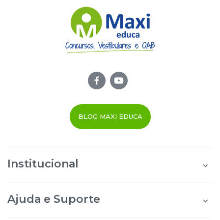
BLOG MAXI EDUCA
Institucional
Quem Somos
Área do Aluno
Ajuda e Suporte
Área do Afiliado
Blog Maxi Educa
Perguntas Frequentes