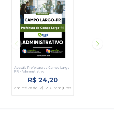
Apostila Prefeitura de Campo Largo-
Apos
PR - Administrativo
PR -
R$ 24,20
em até 2x de R$ 12,10 sem juros
em 