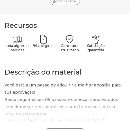
Compartilhar
Recursos
Leia algumas
994 páginas
Conteúdo
Satisfação
páginas
atualizado
garantida
Descrição do material
Você está a um passo de adquirir a melhor apostila para
sua aprovação!
Basta seguir esses 05 passos e começar seus estudos
sem demora, sem sair de casa, sem burocracia, do seu
jeito, no seu tempo!
Clique no botão verde ao lado: “COMPRAR”.
Confira o valor e o produto que está no carrinho e