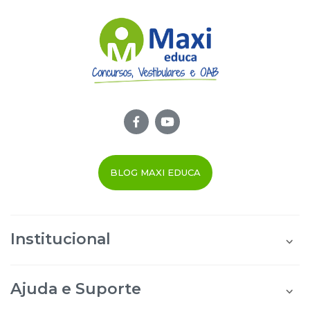
BLOG MAXI EDUCA
Institucional
Quem Somos
Área do Aluno
Ajuda e Suporte
Área do Afiliado
Blog Maxi Educa
Perguntas Frequentes