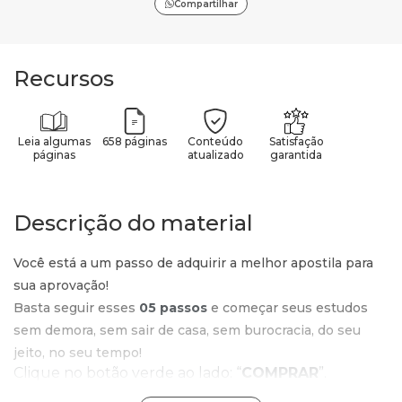
Compartilhar
Recursos
Leia algumas
658 páginas
Conteúdo
Satisfação
páginas
atualizado
garantida
Descrição do material
Você está a um passo de adquirir a melhor apostila para
sua aprovação!
Basta seguir esses
05 passos
e começar seus estudos
sem demora, sem sair de casa, sem burocracia, do seu
jeito, no seu tempo!
Clique no botão verde ao lado: “
COMPRAR
”.
Confira o valor e o produto que está no carrinho e