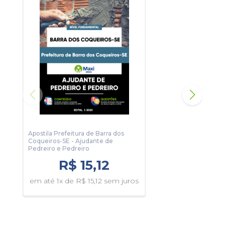
Apostila Prefeitura de Barra dos
Apos
Coqueiros-SE - Ajudante de
Coqu
Pedreiro e Pedreiro
R$ 15,12
em 
em até 1x de R$ 15,12 sem juros