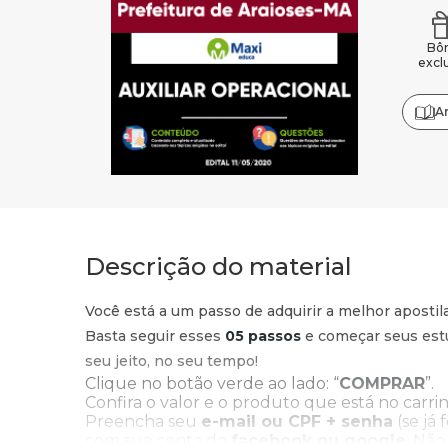
Bô
excl
A
Descrição do material
Você está a um passo de adquirir a melhor apostil
Basta seguir esses
05 passos
e começar seus estu
seu jeito, no seu tempo!
Clique no botão verde ao lado: “
COMPRAR
”.
Confira o valor e o produto que está no carrin
Preencha seu
e-mail ou CPF + senha
(se já 
com sua conta do
facebook ou google
. Não