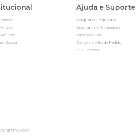
titucional
Ajuda e Suporte
Somos
Perguntas Frequentes
o Aluno
Segurança e Privacidade
 Afiliado
Termos de uso
axi Educa
Cancelamento do Pedido
Fale Conosco
EITOS RESERVADOS.