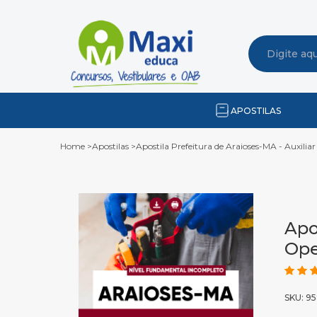
APOSTILAS
Home
>
Apostilas
>
Apostila Prefeitura de Araioses-MA - Auxilia
Apo
Ope
SKU: 9