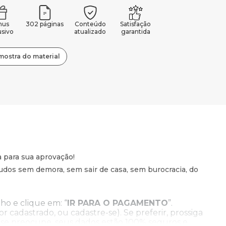
nus
302 páginas
Conteúdo
Satisfação
usivo
atualizado
garantida
mostra do material
a para sua aprovação!
dos sem demora, sem sair de casa, sem burocracia, do
ho e clique em: “
IR PARA O PAGAMENTO
”.
for cadastrado, ou cadastre-se). Se preferir, prossiga
 se preocupe, seus dados estão 100% seguros e