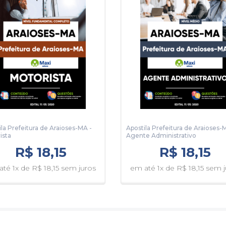
ila Prefeitura de Araioses-MA -
Apostila Prefeitura de Araioses-
ista
Agente Administrativo
R$ 18,15
R$ 18,15
té 1x de R$ 18,15 sem juros
em até 1x de R$ 18,15 sem 