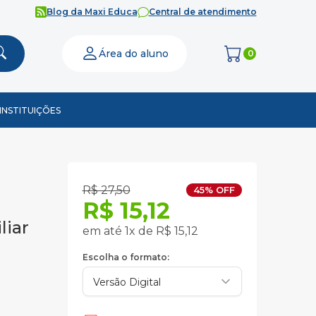
Blog da Maxi Educa
Central de atendimento
Área do aluno
0
INSTITUIÇÕES
R$ 27,50
45% OFF
R$ 15,12
liar
em até 1x de R$ 15,12
Escolha o formato: