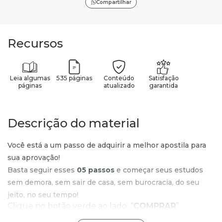
Compartilhar
Recursos
Leia algumas
535 páginas
Conteúdo
Satisfação
páginas
atualizado
garantida
Descrição do material
Você está a um passo de adquirir a melhor apostila para
sua aprovação!
Basta seguir esses
05 passos
e começar seus estudos
sem demora, sem sair de casa, sem burocracia, do seu
jeito, no seu tempo!
Clique no botão verde ao lado: “
COMPRAR
”.
Confira o valor e o produto que está no carrinho e