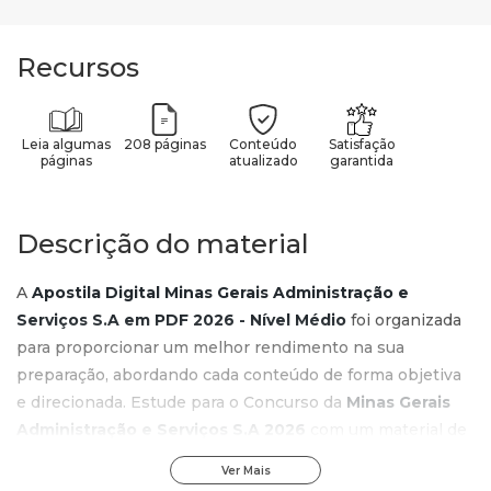
Recursos
Leia algumas
208 páginas
Conteúdo
Satisfação
páginas
atualizado
garantida
Descrição do material
A
Apostila Digital Minas Gerais Administração e
Serviços S.A em PDF 2026 - Nível Médio
foi organizada
para proporcionar um melhor rendimento na sua
preparação, abordando cada conteúdo de forma objetiva
e direcionada. Estude para o Concurso da
Minas Gerais
Administração e Serviços S.A 2026
com um material de
acordo com o Edital oficial para o cargo de
Nível Médio
.
Ver Mais