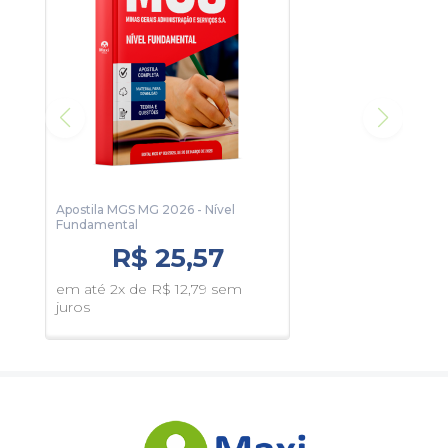
Vagas: 34 Vagas
Inscrições: De 23/03/2026 a 22/04/2026
Salário: R$ 1.772,80
Taxa de Inscrição: R$ 59,00
Prova: 31/05/2026
Organizadora:
IBFC
Apostila MGS MG 2026 - Nível
Fundamental
R$ 25,57
em até 2x de R$ 12,79 sem
juros