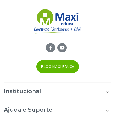
BLOG MAXI EDUCA
Institucional
Quem Somos
Área do Aluno
Ajuda e Suporte
Área do Afiliado