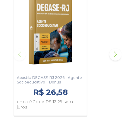
venda.
Leis Especiais
154 páginas
Para conhecer um pouco, clique no botão Sumário e veja
algumas páginas da apostila.
Apostila DEGASE-RJ 2026 - Agente
DEGA
Socioeducativo + Bônus
de A
2026
R$ 26,58
em até 2x de R$ 13,29 sem
em 
juros