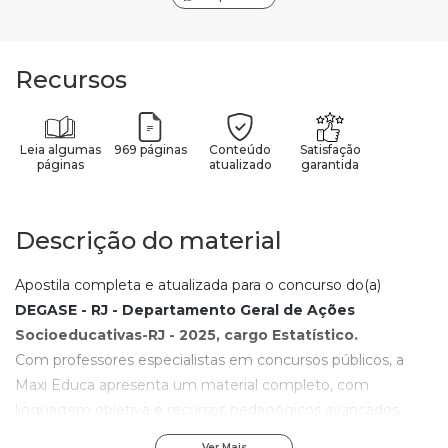
Recursos
Leia algumas
969 páginas
Conteúdo
Satisfação
páginas
atualizado
garantida
Descrição do material
Apostila completa e atualizada para o concurso do(a)
DEGASE - RJ - Departamento Geral de Ações
Socioeducativas-RJ - 2025
, cargo
Estatístico
.
Com professores especialistas em concursos públicos, a
Maxi Educa apresenta um material completo, com
linguagem objetiva e recursos pedagógicos avançados.
Com os elementos de aprendizagem contidos nesta
Ver Mais