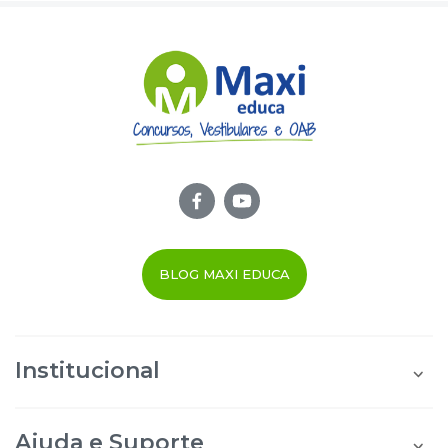
BLOG MAXI EDUCA
Institucional
Quem Somos
Área do Aluno
Ajuda e Suporte
Área do Afiliado