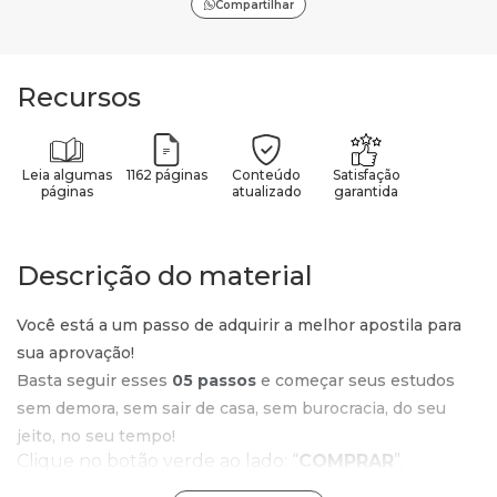
Compartilhar
Recursos
Leia algumas
1162 páginas
Conteúdo
Satisfação
páginas
atualizado
garantida
Descrição do material
Você está a um passo de adquirir a melhor apostila para
sua aprovação!
Basta seguir esses
05 passos
e começar seus estudos
sem demora, sem sair de casa, sem burocracia, do seu
jeito, no seu tempo!
Clique no botão verde ao lado: “
COMPRAR
”.
Confira o valor e o produto que está no carrinho e