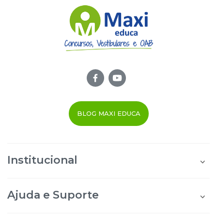
BLOG MAXI EDUCA
Institucional
Quem Somos
Área do Aluno
Ajuda e Suporte
Área do Afiliado
Blog Maxi Educa
Perguntas Frequentes