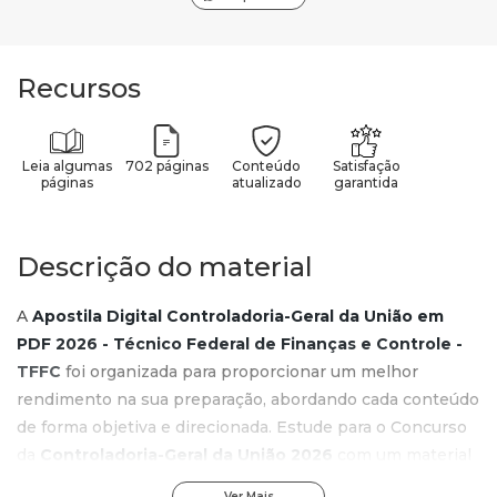
Recursos
Leia algumas
702 páginas
Conteúdo
Satisfação
páginas
atualizado
garantida
Descrição do material
A
Apostila Digital Controladoria-Geral da União em
PDF 2026 - Técnico Federal de Finanças e Controle -
TFFC
foi organizada para proporcionar um melhor
rendimento na sua preparação, abordando cada conteúdo
de forma objetiva e direcionada. Estude para o Concurso
da
Controladoria-Geral da União 2026
com um material
de acordo com o Edital oficial para o cargo de
Técnico
Ver Mais