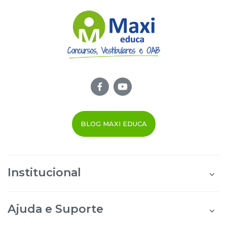
BLOG MAXI EDUCA
Institucional
Quem Somos
Área do Aluno
Ajuda e Suporte
Área do Afiliado
Blog Maxi Educa
Perguntas Frequentes