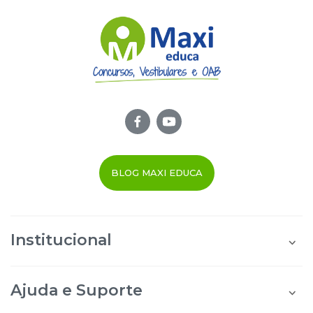
BLOG MAXI EDUCA
Institucional
Quem Somos
Área do Aluno
Ajuda e Suporte
Área do Afiliado
Blog Maxi Educa
Perguntas Frequentes