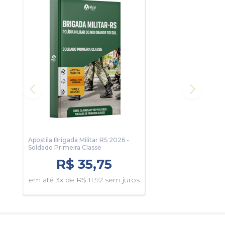
Para conhecer um pouco, clique no botão Sumário e veja
algumas páginas da apostila.
Informática
23 páginas
Apostila Brigada Militar RS 2026 -
Soldado Primeira Classe
R$ 35,75
em até 3x de R$ 11,92 sem juros