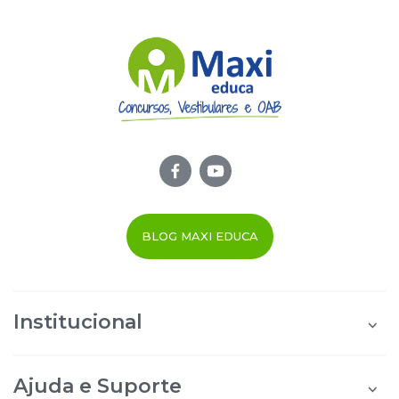
BLOG MAXI EDUCA
Institucional
Quem Somos
Área do Aluno
Ajuda e Suporte
Área do Afiliado