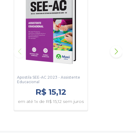
Apostila SEE-AC 2023 - Assistente
Apos
Educacional
PNS 
Supe
R$ 15,12
em até 1x de R$ 15,12 sem juros
em 