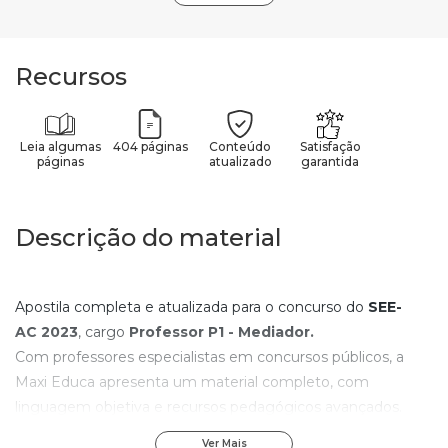
Recursos
Leia algumas
404 páginas
Conteúdo
Satisfação
páginas
atualizado
garantida
Descrição do material
Apostila completa e atualizada para o concurso do
SEE-
AC
2023
, cargo
Professor P1 - Mediador
.
Com professores especialistas em concursos públicos, a
Maxi Educa apresenta um material completo, com
linguagem objetiva e recursos pedagógicos avançados.
Com os elementos de aprendizagem contidos nesta
Ver Mais