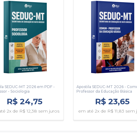
14 páginas
25 páginas
ila SEDUC-MT 2026 em PDF -
Apostila SEDUC-MT 2026 - Com
ssor - Sociologia
Professor da Educação Básica
R$ 24,75
R$ 23,65
té 2x de R$ 12,38 sem juros
em até 2x de R$ 11,83 sem 