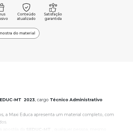
nus
Conteúdo
Satisfação
usivo
atualizado
garantida
mostra do material
EDUC-MT
2023
, cargo
Técnico Administrativo
os, a Maxi Educa apresenta um material completo, com
dos.
 apostila da
SEDUC-MT
, qualquer pessoa, mesmo