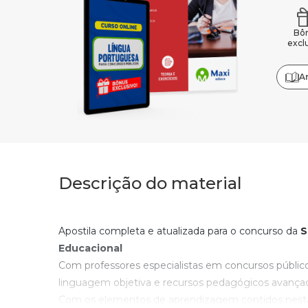
Bô
excl
A
Descrição do material
Apostila completa e atualizada para o concurso da
S
Educacional
Com professores especialistas em concursos públic
linguagem objetiva e recursos pedagógicos avança
Com os elementos de aprendizagem contidos nesta