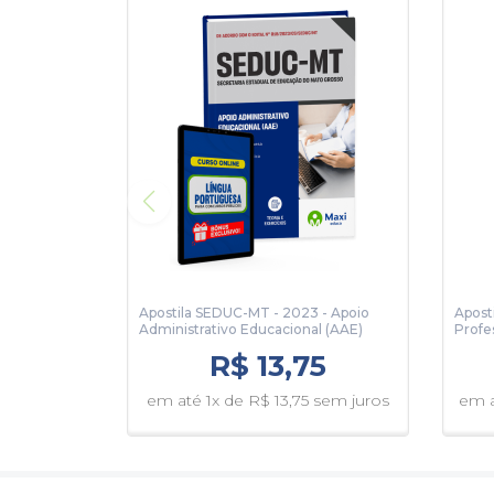
Noções Básicas de Arquivo
Estatística Básica
Apostila SEDUC-MT - 2023 - Apoio
Apost
Administrativo Educacional (AAE)
Profe
R$ 13,75
em até 1x de R$ 13,75 sem juros
em a