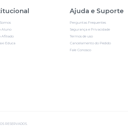
titucional
Ajuda e Suporte
Somos
Perguntas Frequentes
o Aluno
Segurança e Privacidade
 Afiliado
Termos de uso
axi Educa
Cancelamento do Pedido
Fale Conosco
EITOS RESERVADOS.