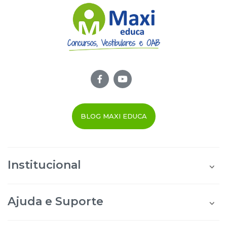
BLOG MAXI EDUCA
Institucional
Quem Somos
Área do Aluno
Ajuda e Suporte
Área do Afiliado
Blog Maxi Educa
Perguntas Frequentes