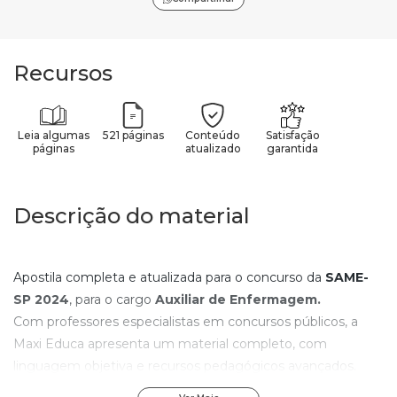
Recursos
Leia algumas
521 páginas
Conteúdo
Satisfação
páginas
atualizado
garantida
Descrição do material
Apostila completa e atualizada para o concurso da
SAME-
SP
2024
, para o cargo
Auxiliar de Enfermagem
.
Com professores especialistas em concursos públicos, a
Maxi Educa apresenta um material completo, com
linguagem objetiva e recursos pedagógicos avançados.
Com os elementos de aprendizagem contidos nesta