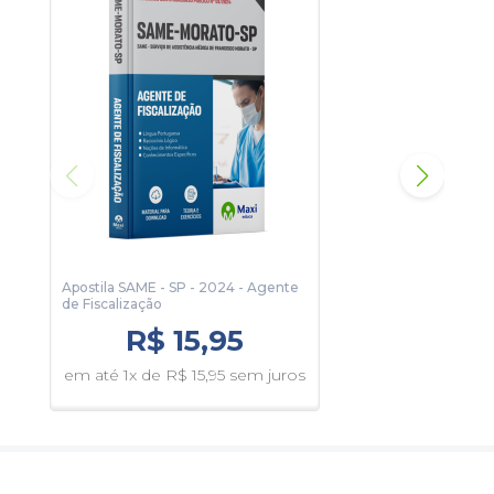
Apostila SAME - SP - 2024 - Agente
Apos
de Fiscalização
Admi
R$ 15,95
em até 1x de R$ 15,95 sem juros
em 